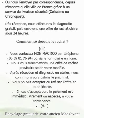
Ou nous l’envoyer par correspondance, depuis
n’importe quelle ville de France grâce à un
service de livraison sécurisé (Colissimo ou
Chronopost).
Dès réception, nous effectuons le
diagnostic
gratuit
, puis envoyons une
offre de rachat claire
sous 24 heures
.
Comment se déroule le rachat ?
[UL]
Vous
contactez MON MAC ECO
par téléphone
(
06 59 01 76 94
) ou via le formulaire en ligne.
Nous vous transmettons une
offre de rachat
provisoire
selon votre modèle.
Après
réception et diagnostic en atelier
, nous
confirmons ou ajustons le prix final.
Vous pouvez
accepter ou refuser
l’offre en
toute liberté.
En cas d’acceptation, le
paiement est
immédiat
:
virement
ou
espèces
, à votre
convenance.
[/UL]
Recyclage gratuit de votre ancien Mac (avant