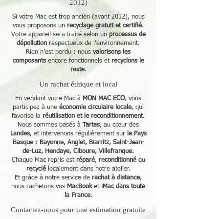
2012)
Si votre Mac est trop ancien (avant 2012), nous
vous proposons un
recyclage gratuit et certifié
.
Votre appareil sera traité selon un
processus de
dépollution
respectueux de l’environnement.
Rien n’est perdu : nous
valorisons les
composants
encore fonctionnels et
recyclons le
reste
.
Un rachat éthique et local
En vendant votre Mac à
MON MAC ECO
, vous
participez à une
économie circulaire locale
, qui
favorise la
réutilisation et le reconditionnement
.
Nous sommes basés à
Tartas
, au cœur des
Landes
, et intervenons régulièrement sur
le Pays
Basque : Bayonne, Anglet, Biarritz, Saint-Jean-
de-Luz, Hendaye, Ciboure, Villefranque.
Chaque Mac repris est
réparé
,
reconditionné
ou
recyclé
localement dans notre atelier.
Et grâce à notre service de
rachat à distance
,
nous rachetons vos
MacBook
et
iMac dans toute
la France
.
Contactez-nous pour une estimation gratuite