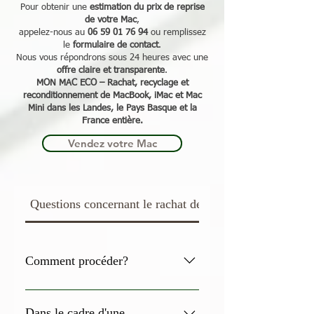
Pour obtenir une
estimation du prix de reprise
de votre Mac
,
appelez-nous au
06 59 01 76 94
ou remplissez
le
formulaire de contact
.
Nous vous répondrons sous 24 heures avec une
offre claire et transparente
.
MON MAC ECO – Rachat, recyclage et
reconditionnement de MacBook, iMac et Mac
Mini dans les Landes, le Pays Basque et la
France entière.
Vendez votre Mac
Questions concernant le rachat de votre Mac
Comment procéder?
1 - Téléphonez nous afin d'établir
le profil et un état théorique de
Dans le cadre d'une